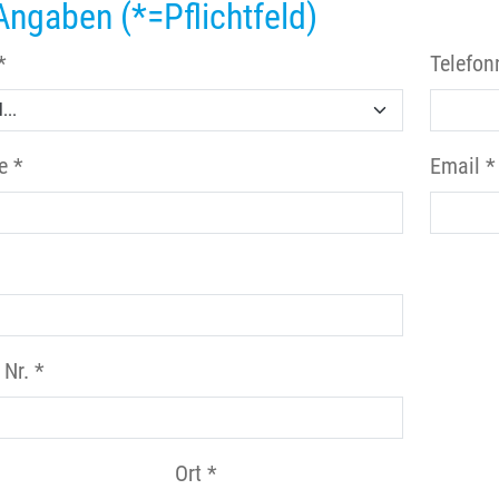
Angaben (*=Pflichtfeld)
*
Telefo
e *
Email *
 Nr. *
Ort *