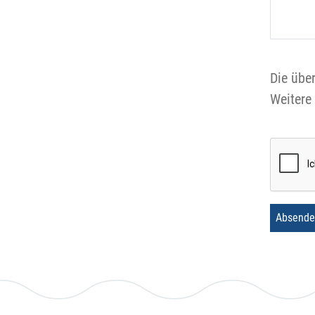
Die übe
Weitere
Absende